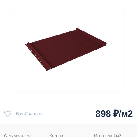
898
₽/м2
В избранное
Стоимость ед.
Кол-во
Итого: за
1
м2