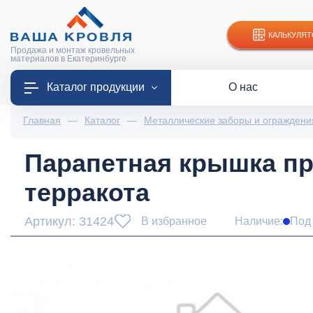
КАЛЬКУЛЯТ
Продажа и монтаж кровельных
материалов в Екатеринбурге
Каталог продукции
О нас
Главная
—
Каталог
—
Металлические заборы и ограждени
Парапетная крышка пря
терракота
Артикул: 31424
В избранное
Наличие:
Под 