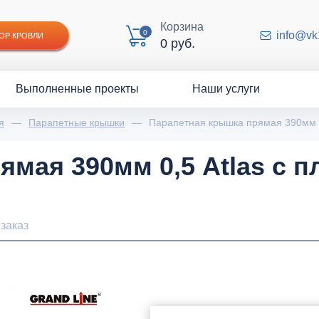
Корзина
0
info@vk
ОР КРОВЛИ
0 руб.
Выполненные проекты
Наши услуги
я
—
Парапетные крышки
—
Парапетная крышка прямая 390мм 0,
мая 390мм 0,5 Atlas с п
заказ