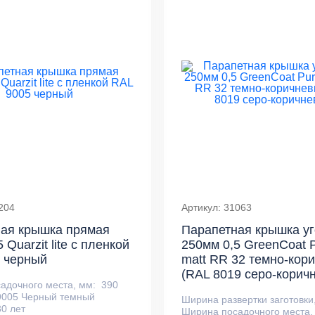
204
Артикул: 31063
ая крышка прямая
Парапетная крышка у
 Quarzit lite с пленкой
250мм 0,5 GreenCoat P
 черный
matt RR 32 темно-кор
(RAL 8019 серо-корич
адочного места, мм:
390
9005 Черный темный
Ширина развертки заготовки
30 лет
Ширина посадочного места,