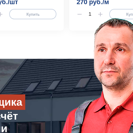
уб./шт
270 руб./м
Купить
Куп
щика
счёт
ли