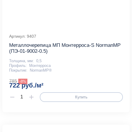
Артикул: 9407
Металлочерепица МП Монтерроса-S NormanMP
(ПЭ-01-9002-0.5)
Толщина, мм:
0,5
Профиль:
Монтерроса
Покрытие:
NormanMP®
785
-8%
722 руб./м²
Купить