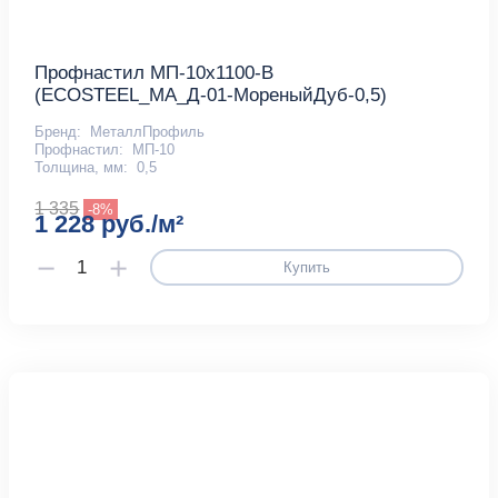
Профнастил МП-10х1100-B
(ECOSTEEL_MA_Д-01-МореныйДуб-0,5)
Бренд:
МеталлПрофиль
Профнастил:
МП-10
Толщина, мм:
0,5
1 335
-8%
1 228 руб./м²
Купить