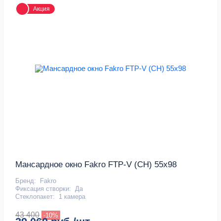
Акция
Мансардное окно Fakro FTP-V (CH) 55x98
Бренд:
Fakro
Фиксация створки:
Да
Стеклопакет:
1 камера
43 400
-10%