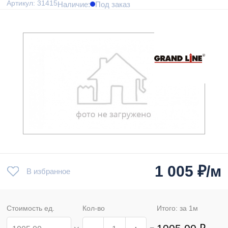
Артикул: 31415
Наличие:
Под заказ
1 005
₽/м
В избранное
Стоимость ед.
Кол-во
Итого: за
1
м