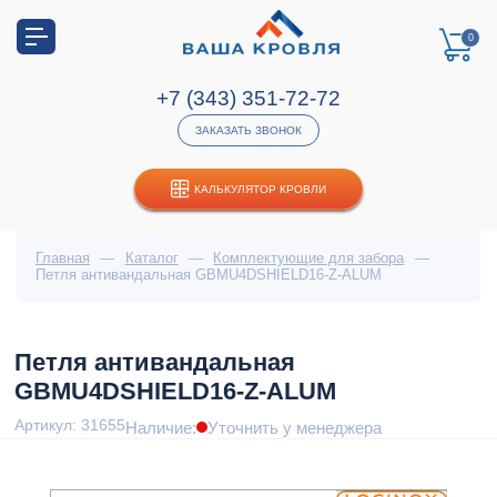
0
+7 (343) 351-72-72
ЗАКАЗАТЬ ЗВОНОК
КАЛЬКУЛЯТОР КРОВЛИ
Главная
—
Каталог
—
Комплектующие для забора
—
Петля антивандальная GBMU4DSHIELD16-Z-ALUM
Петля антивандальная
GBMU4DSHIELD16-Z-ALUM
Артикул: 31655
Наличие:
Уточнить у менеджера