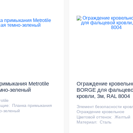
римыкания Metrotile
Ограждение кровельн
мно-зеленый
BORGE для фальцев
кровли, 3м, RAL 8004
otile
ющие:
Планка примыкания
Элемент безопасности кров
о-зеленый
Ограждение кровельное
Цветовой оттенок:
Желтый
Материал:
Сталь