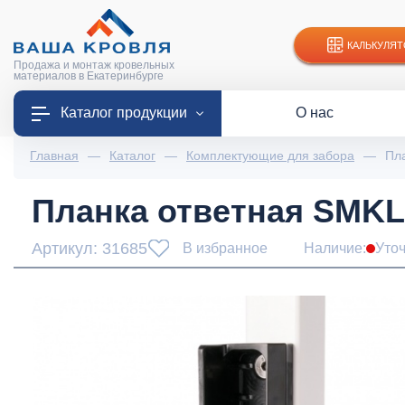
КАЛЬКУЛЯТ
Продажа и монтаж кровельных
материалов в Екатеринбурге
Каталог продукции
О нас
Главная
—
Каталог
—
Комплектующие для забора
—
Пл
Планка ответная SMKL
Артикул: 31685
В избранное
Наличие:
Уто