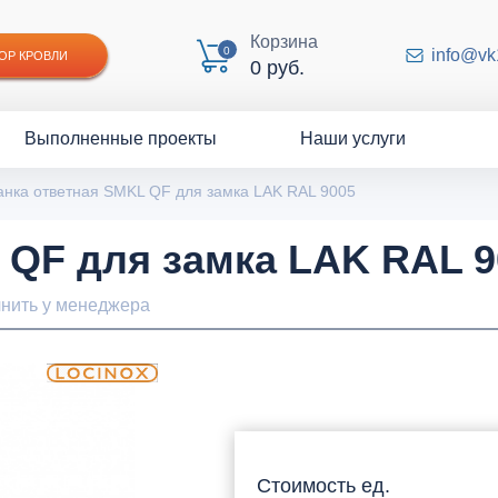
Корзина
0
info@vk
ОР КРОВЛИ
0 руб.
Выполненные проекты
Наши услуги
анка ответная SMKL QF для замка LAK RAL 9005
 QF для замка LAK RAL 9
чнить у менеджера
Стоимость ед.