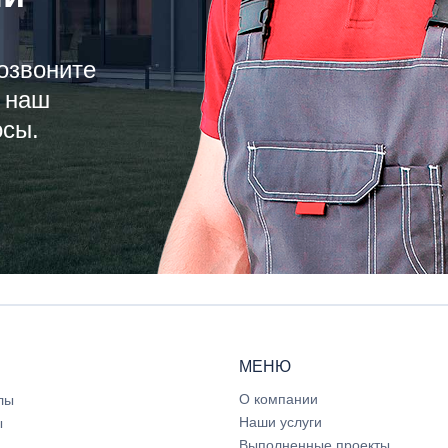
озвоните
 наш
осы.
МЕНЮ
О компании
лы
Наши услуги
ы
Выполненные проекты