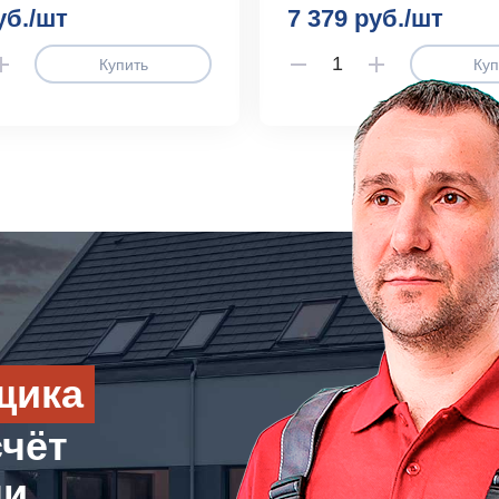
уб./шт
7 379 руб./шт
Купить
Куп
щика
счёт
ли