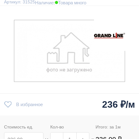
Артикул: 31525
Наличие:
Товара много
236
₽/м
В избранное
Стоимость ед.
Кол-во
Итого: за
1
м