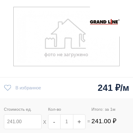
241
₽/м
В избранное
Стоимость ед.
Кол-во
Итого: за
1
м
241.00
₽
-
+
=
Х