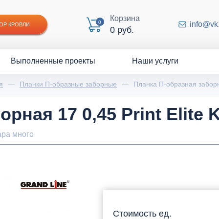
Корзина
0
info@vk
ОР КРОВЛИ
0 руб.
Выполненные проекты
Наши услуги
я
—
Планки П-образные заборные
—
Планка П-образная заборна
рная 17 0,45 Print Elite 
ара много
Стоимость ед.