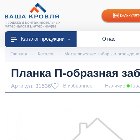
КАЛЬКУЛЯТ
Продажа и монтаж кровельных
материалов в Екатеринбурге
Каталог продукции
О нас
Главная
—
Каталог
—
Металлические заборы и ограждени
Планка П-образная забо
Артикул: 31536
В избранное
Наличие:
Тов