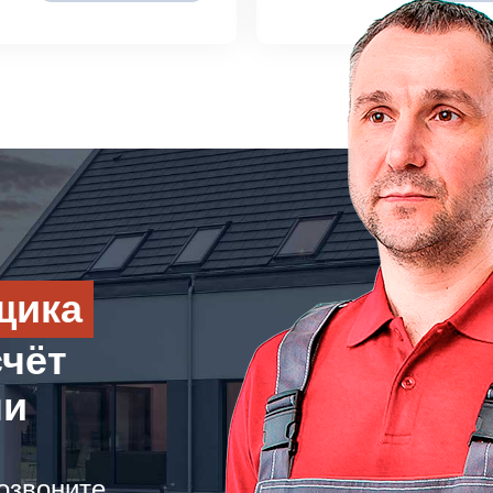
щика
счёт
ли
озвоните