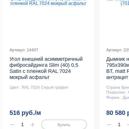
Артикул: 14407
Артикул: 22
Угол внешний асимметричный
Дымник н
фибросайдинга Slim (40) 0,5
795х390м
Satin с пленкой RAL 7024
BT, matt
мокрый асфальт
антрацит
Цвет:
RAL 7024 Серый графит
Страна бре
Покрытие:
Форма:
Ды
516 руб./м
80 580 
Купить