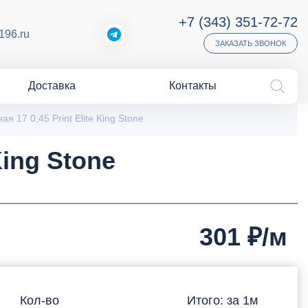
+7 (343) 351-72-72
196.ru
ЗАКАЗАТЬ ЗВОНОК
Доставка
Контакты
я 17 0,45 Print Elite King Stone
King Stone
301
₽/м
Кол-во
Итого: за
1
м