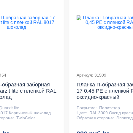
454
Артикул: 31509
-образная заборная
Планка П-образная за
arzit lite с пленкой RAL
17 0,45 PE с пленкой 
колад
оксидно-красный
Quarzit lite
Покрытие:
Полиэстер
8017 Коричневый шоколад
Цвет:
RAL 3009 Оксид крас
торона:
TwinColor
Обратная сторона:
Эпоксид