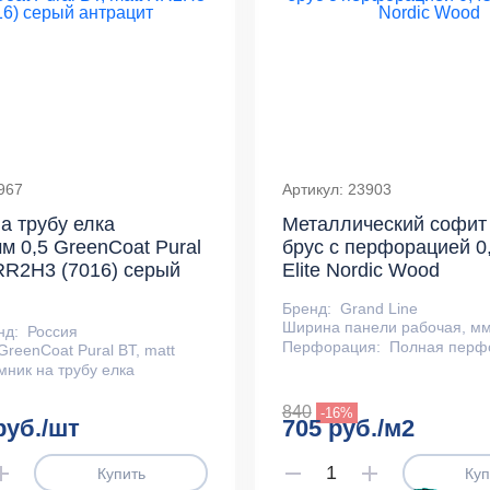
967
Артикул: 23903
а трубу елка
Металлический софит
м 0,5 GreenCoat Pural
брус с перфорацией 0,
 RR2Н3 (7016) серый
Elite Nordic Wood
Бренд:
Grand Line
Ширина панели рабочая, мм
нд:
Россия
Перфорация:
Полная перф
GreenCoat Pural BT, matt
мник на трубу елка
840
-16%
руб./шт
705 руб./м2
Купить
Куп