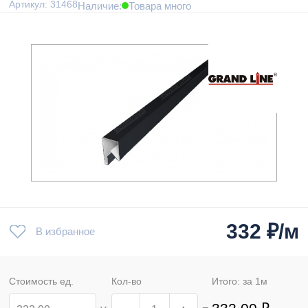
Артикул: 31468
Наличие:
Товара много
332
₽/м
В избранное
Стоимость ед.
Кол-во
Итого: за
1
м