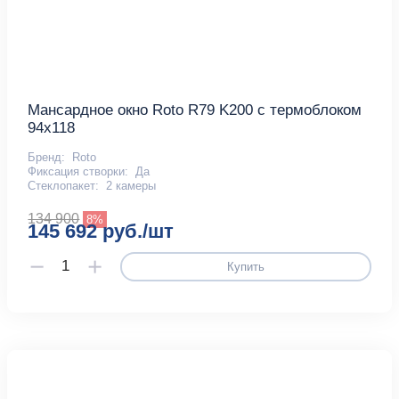
Мансардное окно Roto R79 K200 с термоблоком
94x118
Бренд:
Roto
Фиксация створки:
Да
Стеклопакет:
2 камеры
134 900
8%
145 692 руб./шт
Купить