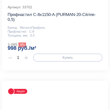
Артикул: 33702
Профнастил С-8x1150-A (PURMAN-20-Citrine-
0,5)
Бренд:
МеталлПрофиль
Профнастил:
С-8
Толщина, мм:
0,5
1 085
-8%
998 руб./м²
Купить
Акция