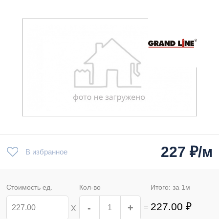
227
₽/м
В избранное
Стоимость ед.
Кол-во
Итого: за
1
м
227.00
₽
-
+
=
Х