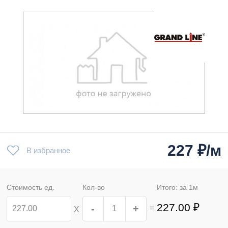
227
₽/м
В избранное
Стоимость ед.
Кол-во
Итого: за
1
м
227.00
₽
-
+
=
Х