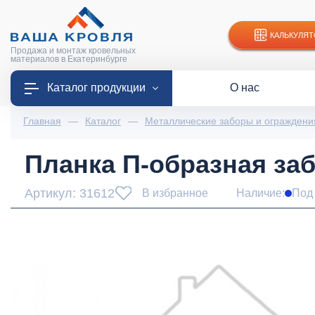
КАЛЬКУЛЯТ
Продажа и монтаж кровельных
материалов в Екатеринбурге
Каталог продукции
О нас
Главная
—
Каталог
—
Металлические заборы и ограждени
Планка П-образная заб
Артикул: 31612
В избранное
Наличие:
Под 