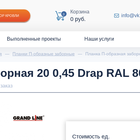
Корзина
0
info@vk
ОР КРОВЛИ
0 руб.
Выполненные проекты
Наши услуги
я
—
Планки П-образные заборные
—
Планка П-образная забор
орная 20 0,45 Drap RAL 
заказ
Стоимость ед.