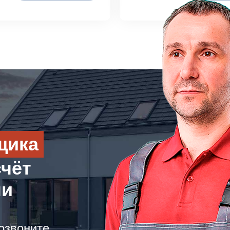
щика
счёт
ли
озвоните