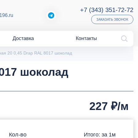
+7 (343) 351-72-72
196.ru
ЗАКАЗАТЬ ЗВОНОК
Доставка
Контакты
ная 20 0,45 Drap RAL 8017 шоколад
8017 шоколад
227
₽/м
Кол-во
Итого: за
1
м