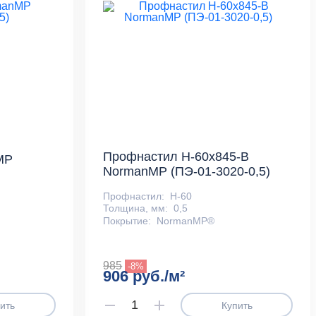
Профнастил Н-60x845-B
MP
NormanMP (ПЭ-01-3020-0,5)
Профнастил:
Н-60
Толщина, мм:
0,5
Покрытие:
NormanMP®
985
-8%
906 руб./м²
ить
Купить