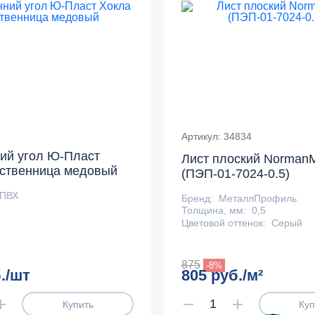
Артикул: 34834
ий угол Ю-Пласт
Лист плоский Norman
иственница медовый
(ПЭП-01-7024-0.5)
ПВХ
Бренд:
МеталлПрофиль
Толщина, мм:
0,5
Цветовой оттенок:
Серый
875
-8%
./шт
805 руб./м²
Купить
Куп