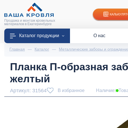
КАЛЬКУЛЯТ
Продажа и монтаж кровельных
материалов в Екатеринбурге
Каталог продукции
О нас
Главная
—
Каталог
—
Металлические заборы и ограждени
Планка П-образная заб
желтый
Артикул: 31564
В избранное
Наличие:
Тов