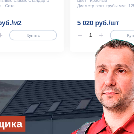
fshield Classic Стандарт1
Цвет:
Красный
а:
Сота
Диаметр вент. трубы мм:
12
руб./м2
5 020 руб./шт
Купить
Куп
щика