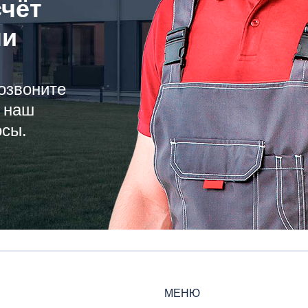
счёт
ли
озвоните
 наш
осы.
МЕНЮ