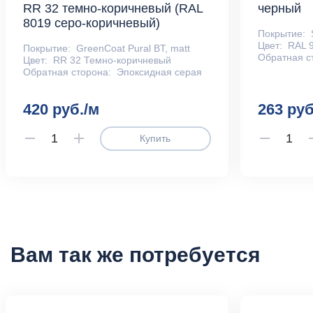
RR 32 темно-коричневый (RAL
черный
8019 серо-коричневый)
Покрытие:
Цвет:
RAL 
Покрытие:
GreenCoat Pural BT, matt
Обратная с
Цвет:
RR 32 Темно-коричневый
Обратная сторона:
Эпоксидная серая
420 руб./м
263 руб
Купить
Вам так же потребуется