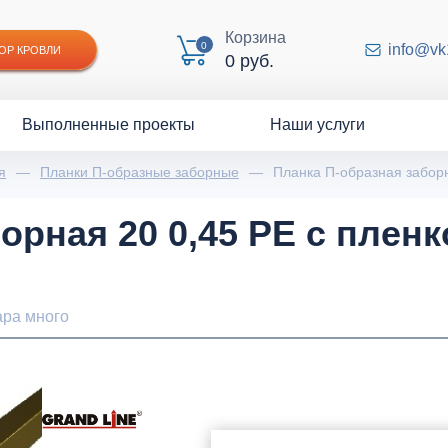
Корзина
0
info@vk
ОР КРОВЛИ
0 руб.
Выполненные проекты
Наши услуги
я
—
Планки П-образные заборные
—
Планка П-образная заборн
орная 20 0,45 PE с пленк
ара много