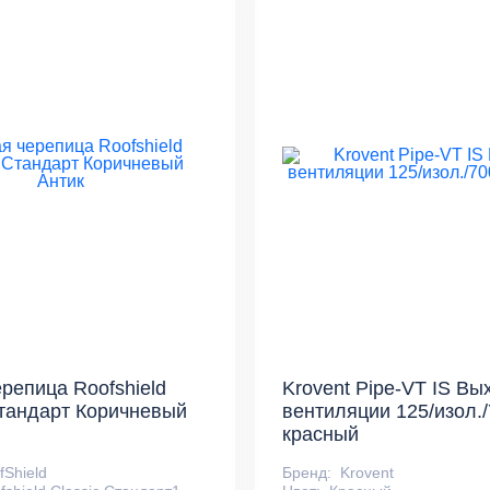
ерепица Roofshield
Krovent Pipe-VT IS Вы
Стандарт Коричневый
вентиляции 125/изол.
красный
fShield
Бренд:
Krovent