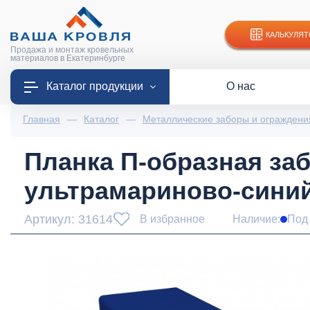
КАЛЬКУЛЯТ
Продажа и монтаж кровельных
материалов в Екатеринбурге
Каталог продукции
О нас
Главная
—
Каталог
—
Металлические заборы и ограждени
Планка П-образная заб
ультрамариново-сини
Артикул: 31614
В избранное
Наличие:
Под 