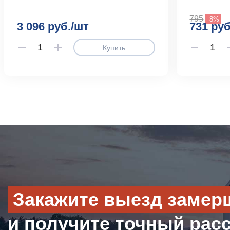
795
-8%
3 096 руб./шт
731 руб
Купить
Закажите выезд замер
и получите точный рас