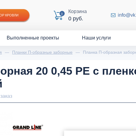
Корзина
0
info@vk
ОР КРОВЛИ
0 руб.
Выполненные проекты
Наши услуги
я
—
Планки П-образные заборные
—
Планка П-образная заборн
орная 20 0,45 PE с пленк
й
заказ