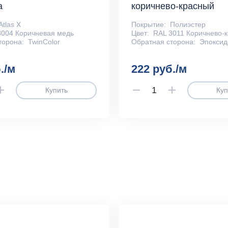
а
коричнево-красный
Atlas X
Покрытие:
Полиэстер
8004 Коричневая медь
Цвет:
RAL 3011 Коричнево-
торона:
TwinColor
Обратная сторона:
Эпоксид
./м
222 руб./м
Купить
Куп