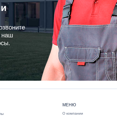
ли
озвоните
 наш
осы.
МЕНЮ
О компании
лы