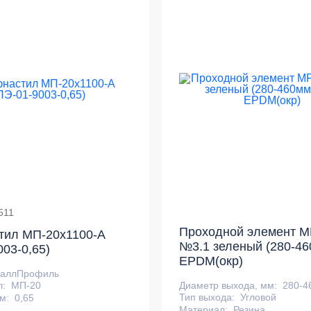
511
Проходной элемент MF
тил МП-20x1100-A
№3.1 зеленый (280-4
003-0,65)
EPDM(окр)
таллПрофиль
Диаметр выхода, мм:
280-4
л:
МП-20
Тип выхода:
Угловой
м:
0,65
Материал:
Резина