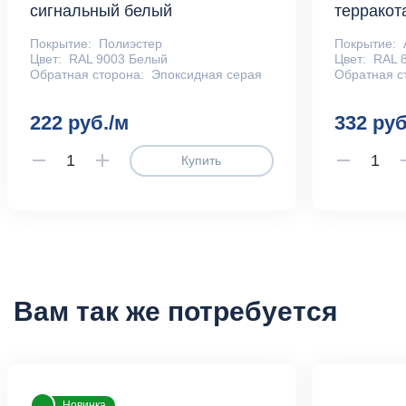
сигнальный белый
терракот
Покрытие:
Полиэстер
Покрытие:
Цвет:
RAL 9003 Белый
Цвет:
RAL 
Обратная сторона:
Эпоксидная серая
Обратная с
222 руб./м
332 руб
Купить
Вам так же потребуется
Новинка