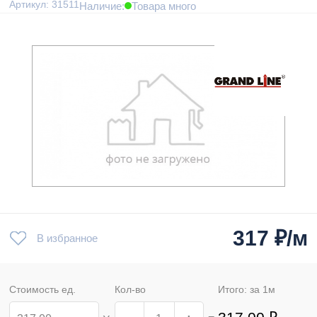
Артикул: 31511
Наличие:
Товара много
317
₽/м
В избранное
Стоимость ед.
Кол-во
Итого: за
1
м