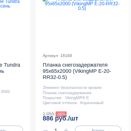
Артикул: 18168
e Tundra
Планка снегозадержателя
нь
95х65х2000 (VikingMP E-20-
RR32-0.5)
Элемент безопасности кровли:
3000
Планка снегозадержания
Покрытие:
VikingMP® E
Цветовой оттенок:
Коричневый
1 055
-16%
886 руб./шт
ить
Купить