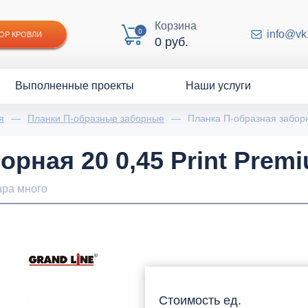
Корзина
0
info@vk
ОР КРОВЛИ
0 руб.
Выполненные проекты
Наши услуги
я
—
Планки П-образные заборные
—
Планка П-образная заборн
орная 20 0,45 Print Pre
ара много
Стоимость ед.