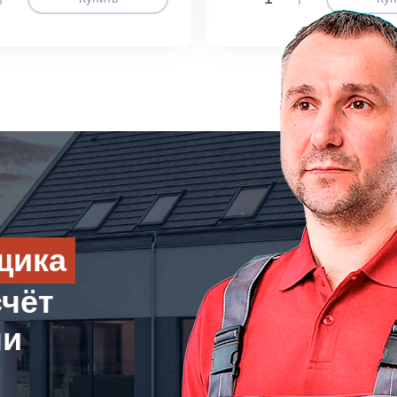
щика
счёт
ли