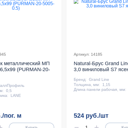
945
Артикул: 14185
к металлический МП
Natural-Брус Grand Lin
6,5х99 (PURMAN-20-
3,0 виниловый S7 ясе
Бренд:
Grand Line
Толщина, мм:
1,15
таллПрофиль
Длина панели рабочая, мм:
м:
0,5
ника:
LАNE
./пог. м
524 руб./шт
Купить
Куп