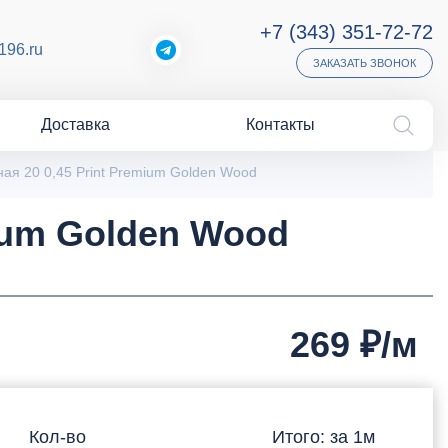
+7 (343) 351-72-72
196.ru
ЗАКАЗАТЬ ЗВОНОК
Доставка
Контакты
ая 20 0,45 Print Premium Golden Wood
mium Golden Wood
269
₽/м
Кол-во
Итого: за
1
м