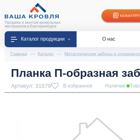
КАЛЬКУЛЯТ
Продажа и монтаж кровельных
материалов в Екатеринбурге
Каталог продукции
О нас
Главная
—
Каталог
—
Металлические заборы и ограждени
Планка П-образная заб
Артикул: 31579
В избранное
Наличие:
Тов