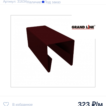
Артикул: 31634
Наличие:
Под заказ
323
₽/м
В избранное