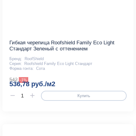
Гибкая черепица Roofshield Family Eco Light
Стандарт Зеленый с оттенением
Бренд:
RoofShield
Серия:
Roofshield Family Eco Light Стандарт
Форма гонта:
Сота
542
-1%
536,78 руб./м2
Купить