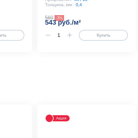
Толщина, мм:
0,4
560
-3%
543 руб./м²
ить
Купить
Акция