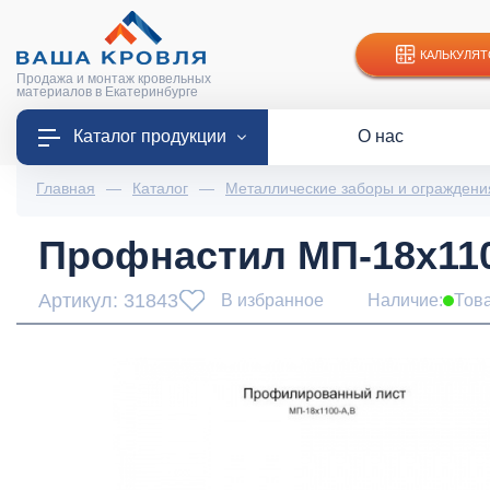
КАЛЬКУЛЯТ
Продажа и монтаж кровельных
материалов в Екатеринбурге
Каталог продукции
О нас
Главная
—
Каталог
—
Металлические заборы и ограждени
Профнастил МП-18х1100
Артикул: 31843
В избранное
Наличие:
Тов