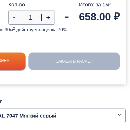
Кол-во
Итого: за
1
м²
658.00
₽
=
-
+
2
ше 30м
действует наценка 70%.
ЗИНУ
ЗАКАЗАТЬ РАСЧЕТ
т
AL 7047 Мягкий серый