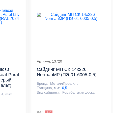
Артикул: 13720
люзи
Сайдинг МП СК-14х226
oat Pural
NormanMP (ПЭ-01-6005-0.5)
серый
Бренд:
МеталлПрофиль
альт)
Толщина, мм:
0,5
Вид сайдинга:
Корабельная доска
BT, matt
845
-8%