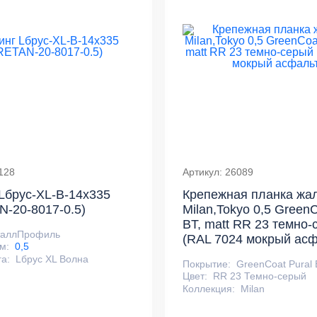
128
Артикул: 26089
Lбрус-XL-В-14х335
Крепежная планка жа
-20-8017-0.5)
Milan,Tokyo 0,5 GreenC
BT, matt RR 23 темно-
таллПрофиль
(RAL 7024 мокрый асф
м:
0,5
га:
Lбрус XL Волна
Покрытие:
GreenCoat Pural 
Цвет:
RR 23 Темно-серый
Коллекция:
Milan