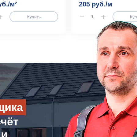
уб./м²
205 руб./м
Купить
Куп
щика
счёт
ли