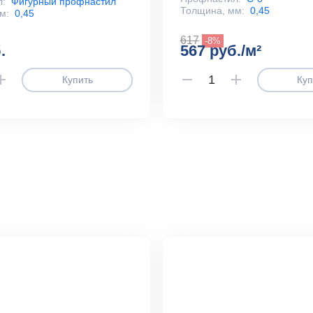
л:
Фигурный профнастил
Толщина, мм:
0,45
м:
0,45
617
-8%
.
567 руб./м²
Купить
Куп