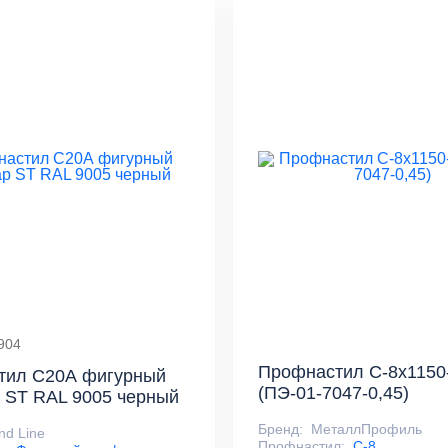
904
Профнастил С-8x1150
тил С20А фигурный
(ПЭ-01-7047-0,45)
p ST RAL 9005 черный
Бренд:
МеталлПрофиль
nd Line
Профнастил:
С-8