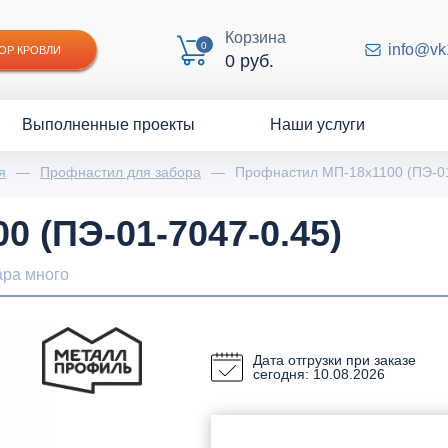
Корзина
0
info@vk
ОР КРОВЛИ
0 руб.
Выполненные проекты
Наши услуги
я
—
Профнастил для забора
—
Профнастил МП-18х1100 (ПЭ-01
 (ПЭ-01-7047-0.45)
ара много
Дата отгрузки при заказе
сегодня: 10.08.2026