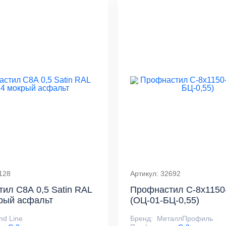
128
Артикул: 32692
ил С8А 0,5 Satin RAL
Профнастил С-8х1150
рый асфальт
(ОЦ-01-БЦ-0,55)
nd Line
Бренд:
МеталлПрофиль