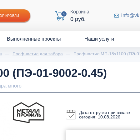
Корзина
0
info@vk
ОР КРОВЛИ
0 руб.
Выполненные проекты
Наши услуги
я
—
Профнастил для забора
—
Профнастил МП-18х1100 (ПЭ-01
 (ПЭ-01-9002-0.45)
ара много
Дата отгрузки при заказе
сегодня: 10.08.2026