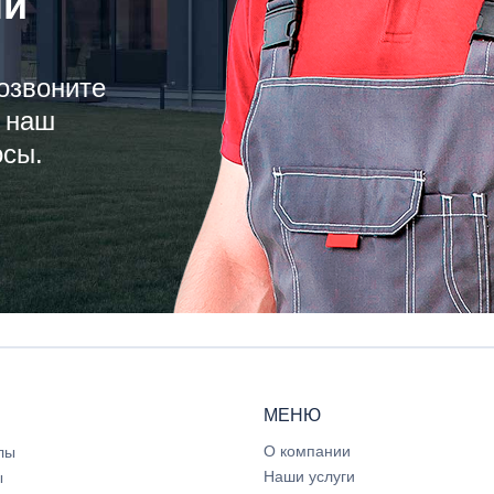
ли
озвоните
 наш
осы.
МЕНЮ
О компании
лы
Наши услуги
ы