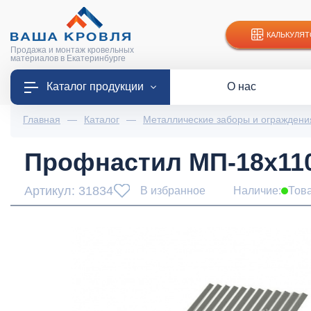
КАЛЬКУЛЯТ
Продажа и монтаж кровельных
материалов в Екатеринбурге
Каталог продукции
О нас
Главная
—
Каталог
—
Металлические заборы и ограждени
Профнастил МП-18х1100
Артикул: 31834
В избранное
Наличие:
Тов