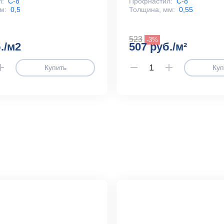
л:
С-8
Профнастил:
С-8
м:
0,5
Толщина, мм:
0,55
523
-3%
./м2
507 руб./м²
Купить
Куп