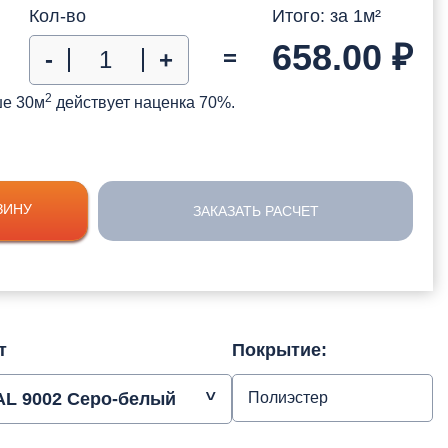
Кол-во
Итого: за
1
м²
658.00
₽
=
-
+
2
ше 30м
действует наценка 70%.
ЗИНУ
ЗАКАЗАТЬ РАСЧЕТ
т
Покрытие:
AL 9002 Серо-белый
Полиэстер