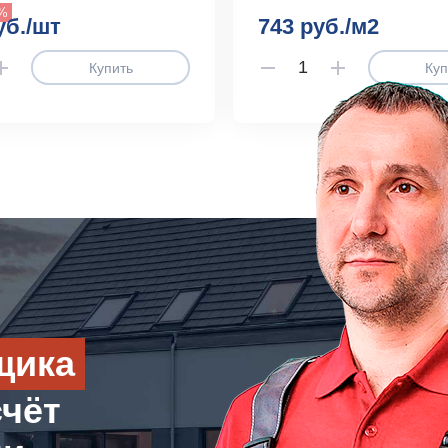
6%
уб./шт
743 руб./м2
Купить
Куп
щика
счёт