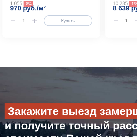
1 055
10 285
-8%
-1
970 руб./м²
8 639 р
Купить
Закажите выезд замер
и получите точный рас