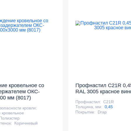
ие кровельное со
Профнастил С21R 0,4
ержателем ОКС-
RAL 3005 красное вин
00 мм (8017)
Профнастил:
С21R
Толщина, мм:
0,45
зопасности кровли:
Покрытие:
Drap
 кровельное
Полиэстер
тенок:
Коричневый