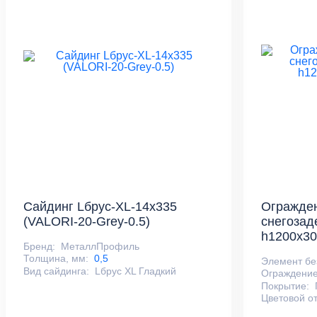
Сайдинг Lбрус-XL-14х335
Огражден
(VALORI-20-Grey-0.5)
снегозад
h1200х30
Бренд:
МеталлПрофиль
Толщина, мм:
0,5
Элемент бе
Вид сайдинга:
Lбрус XL Гладкий
Ограждение
Покрытие:
Цветовой от