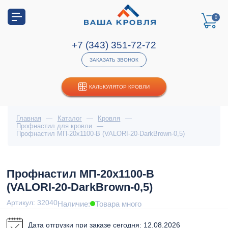
0
+7 (343) 351-72-72
ЗАКАЗАТЬ ЗВОНОК
КАЛЬКУЛЯТОР КРОВЛИ
Главная
—
Каталог
—
Кровля
—
Профнастил для кровли
—
Профнастил МП-20х1100-B (VALORI-20-DarkBrown-0,5)
Профнастил МП-20х1100-B
(VALORI-20-DarkBrown-0,5)
Артикул: 32040
Наличие:
Товара много
Дата отгрузки при заказе сегодня: 12.08.2026