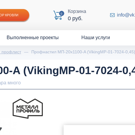
Корзина
0
info@vk
ОР КРОВЛИ
0 руб.
Выполненные проекты
Наши услуги
й профлист
—
Профнастил МП-20x1100-A (VikingMP-01-7024-0,45
-A (VikingMP-01-7024-0,
ара много