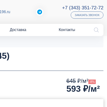
+7 (343) 351-72-72
196.ru
ЗАКАЗАТЬ ЗВОНОК
Доставка
Контакты
)
45)
645
₽/м²
-8%
593
₽/м²