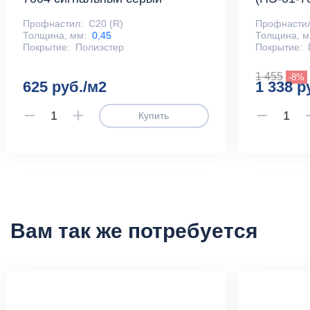
Профнастил:
С20 (R)
Профнасти
Толщина, мм:
0,45
Толщина, м
Покрытие:
Полиэстер
Покрытие:
1 455
-8%
625 руб./м2
1 338 р
Купить
Вам так же потребуется