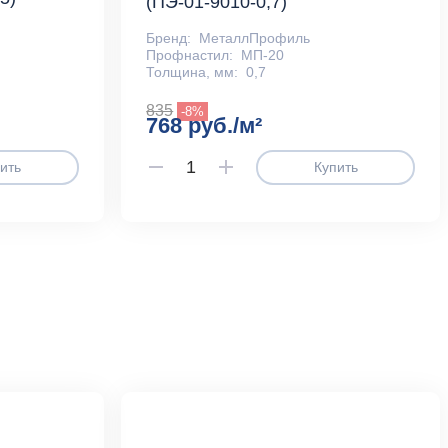
(ПЭ-01-9010-0,7)
Бренд:
МеталлПрофиль
Профнастил:
МП-20
Толщина, мм:
0,7
835
-8%
768 руб./м²
ить
Купить