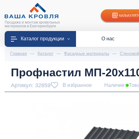
КАЛЬКУЛЯТ
Продажа и монтаж кровельных
материалов в Екатеринбурге
Каталог продукции
О нас
Главная
—
Каталог
—
Фасадные материалы
—
Стеново
Профнастил МП-20x1100
Артикул: 32859
В избранное
Наличие:
Тов