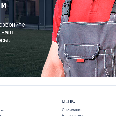
ли
озвоните
 наш
осы.
МЕНЮ
О компании
лы
Наши услуги
ы