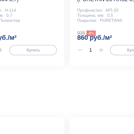
л:
Н-114
Профнастил:
МП-20
м:
0,7
Толщина, мм:
0,5
Полиэстер
Покрытие:
PURETAN®
935
-8%
уб./м²
860 руб./м²
Купить
Куп