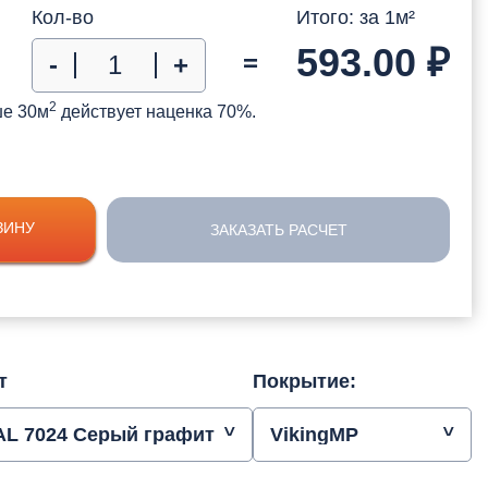
Кол-во
Итого: за
1
м²
593.00
₽
=
-
+
2
ше 30м
действует наценка 70%.
ЗИНУ
ЗАКАЗАТЬ РАСЧЕТ
т
Покрытие:
AL 7024 Серый графит
VikingMP