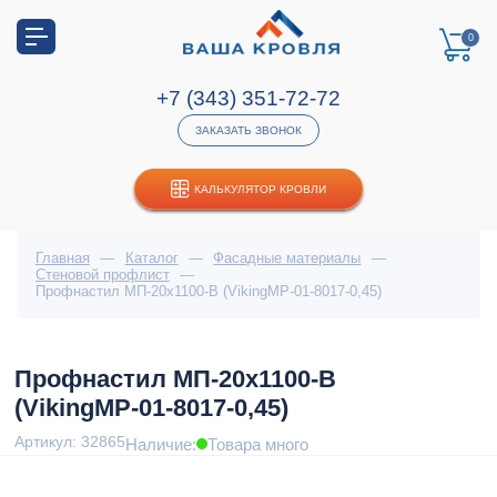
0
+7 (343) 351-72-72
ЗАКАЗАТЬ ЗВОНОК
КАЛЬКУЛЯТОР КРОВЛИ
Главная
—
Каталог
—
Фасадные материалы
—
Стеновой профлист
—
Профнастил МП-20x1100-B (VikingMP-01-8017-0,45)
Профнастил МП-20x1100-B
(VikingMP-01-8017-0,45)
Артикул: 32865
Наличие:
Товара много