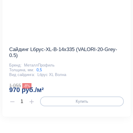
Сайдинг Lбрус-XL-В-14х335 (VALORI-20-Grey-
0.5)
Бренд:
МеталлПрофиль
Толщина, мм:
0,5
Вид сайдинга:
Lбрус XL Волна
1 055
-8%
970 руб./м²
Купить