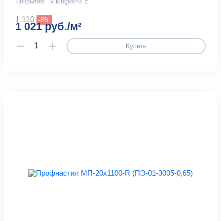
Покрытие:
VikingMP® E
1 110
-8%
1 021 руб./м²
Купить