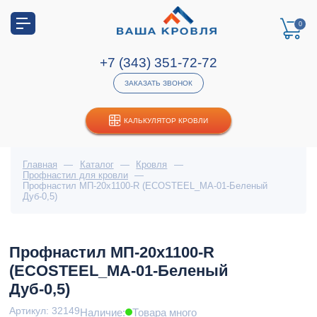
0
+7 (343) 351-72-72
ЗАКАЗАТЬ ЗВОНОК
КАЛЬКУЛЯТОР КРОВЛИ
Главная
—
Каталог
—
Кровля
—
Профнастил для кровли
—
Профнастил МП-20x1100-R (ECOSTEEL_MA-01-Беленый
Дуб-0,5)
Профнастил МП-20x1100-R
(ECOSTEEL_MA-01-Беленый
Дуб-0,5)
Артикул: 32149
Наличие:
Товара много