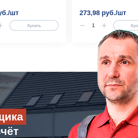
уб./шт
273,98 руб./шт
Купить
Куп
щика
счёт