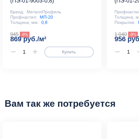
(ПЭ-01-9003-0,8)
(ПЭ-01-2
Бренд:
МеталлПрофиль
Профнасти
Профнастил:
МП-20
Толщина, м
Толщина, мм:
0,8
Покрытие:
945
1 040
-8%
-8%
869 руб./м²
956 руб
Купить
Вам так же потребуется