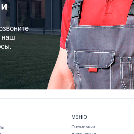
ли
озвоните
 наш
осы.
МЕНЮ
О компании
лы
Наши услуги
ы