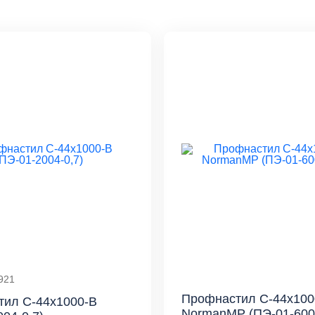
921
Профнастил С-44x100
тил С-44x1000-B
NormanMP (ПЭ-01-6005