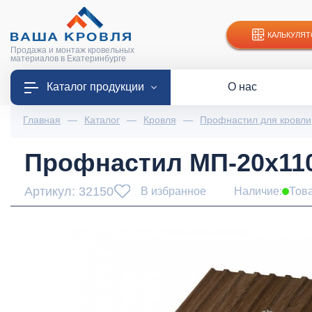
КАЛЬКУЛЯТ
Продажа и монтаж кровельных
материалов в Екатеринбурге
Каталог продукции
О нас
Главная
—
Каталог
—
Кровля
—
Профнастил для кровли
Профнастил МП-20x11
Артикул: 32150
В избранное
Наличие:
Тов