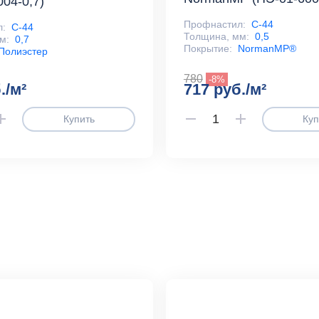
004-0,7)
Профнастил:
С-44
л:
С-44
Толщина, мм:
0,5
м:
0,7
Покрытие:
NormanMP®
Полиэстер
780
-8%
./м²
717 руб./м²
Купить
Куп