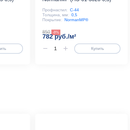
Профнастил:
С-44
Толщина, мм:
0,5
Покрытие:
NormanMP®
850
-8%
782 руб./м²
ить
Купить