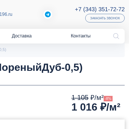
+7 (343) 351-72-72
196.ru
ЗАКАЗАТЬ ЗВОНОК
Доставка
Контакты
,5)
ореныйДуб-0,5)
1 105
₽/м²
-8%
1 016
₽/м²