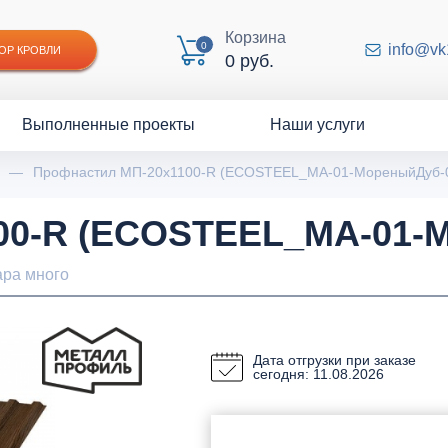
Корзина
0
info@vk
ОР КРОВЛИ
0 руб.
Выполненные проекты
Наши услуги
—
Профнастил МП-20x1100-R (ECOSTEEL_MA-01-МореныйДуб-0
00-R (ECOSTEEL_MA-01-М
ара много
Дата отгрузки при заказе
сегодня: 11.08.2026