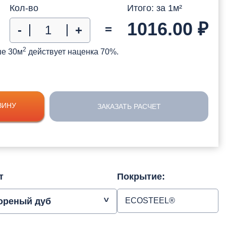
Кол-во
Итого: за
1
м²
1016.00
₽
=
-
+
2
ше 30м
действует наценка 70%.
ЗИНУ
ЗАКАЗАТЬ РАСЧЕТ
т
Покрытие:
ореный дуб
ECOSTEEL®