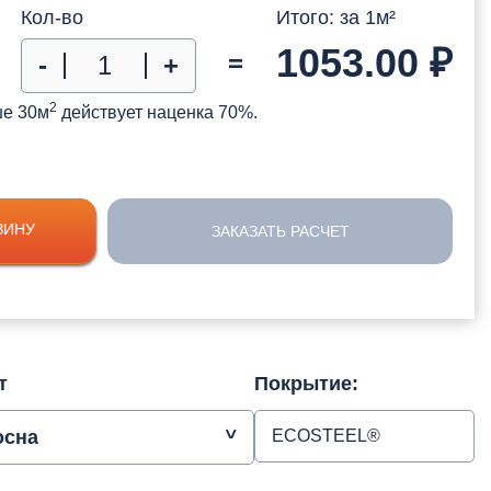
Кол-во
Итого: за
1
м²
1053.00
₽
=
-
+
2
ше 30м
действует наценка 70%.
ЗИНУ
ЗАКАЗАТЬ РАСЧЕТ
т
Покрытие:
осна
ECOSTEEL®