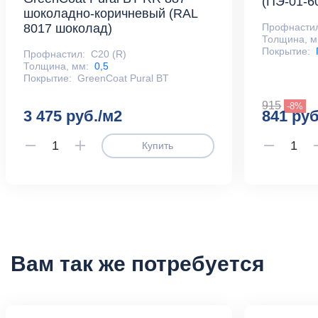
(ПЭ-01-6
шоколадно-коричневый (RAL
Профнасти
8017 шоколад)
Толщина, м
Покрытие:
Профнастил:
С20 (R)
Толщина, мм:
0,5
Покрытие:
GreenCoat Pural BT
915
-8%
3 475 руб./м2
841 руб
Купить
Вам так же потребуется