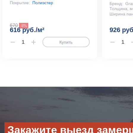
Покрытие:
Полиэстер
Бренд:
Gra
Толщина, м
Ширина пан
670
-8%
616 руб./м²
926 руб
Купить
Закажите выезд замер