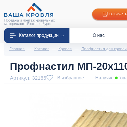
КАЛЬКУЛЯТ
Продажа и монтаж кровельных
материалов в Екатеринбурге
Каталог продукции
О нас
Главная
—
Каталог
—
Кровля
—
Профнастил для кровли
Профнастил МП-20x110
Артикул: 32186
В избранное
Наличие:
Тов