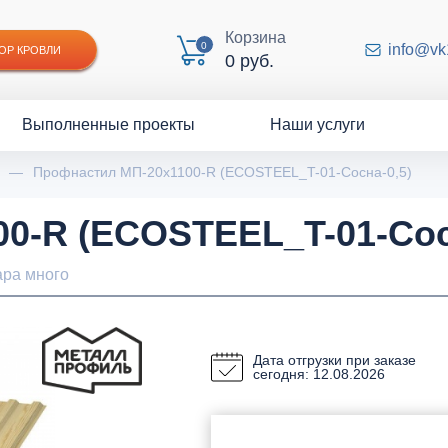
Корзина
0
info@vk
ОР КРОВЛИ
0 руб.
Выполненные проекты
Наши услуги
—
Профнастил МП-20x1100-R (ECOSTEEL_T-01-Сосна-0,5)
0-R (ECOSTEEL_T-01-Сос
ара много
Дата отгрузки при заказе
сегодня: 12.08.2026