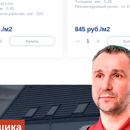
Толщина, мм:
0,45
nd Line
Рекомендуемый уклон:
от 1
м:
0,45
ели рабочая, мм:
325
./м2
845 руб./м2
Купить
Куп
щика