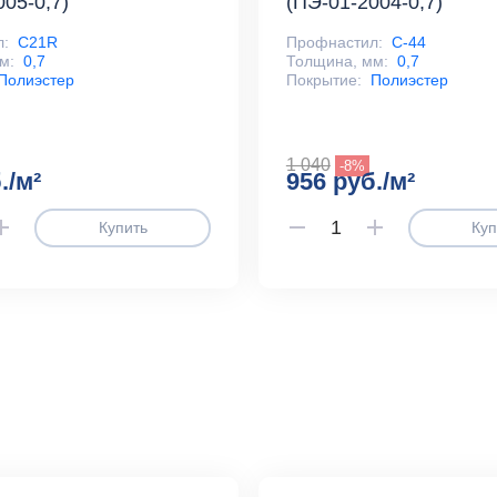
005-0,7)
(ПЭ-01-2004-0,7)
л:
С21R
Профнастил:
С-44
м:
0,7
Толщина, мм:
0,7
Полиэстер
Покрытие:
Полиэстер
1 040
-8%
./м²
956 руб./м²
Купить
Куп