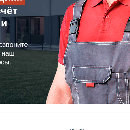
счёт
ли
озвоните
 наш
осы.