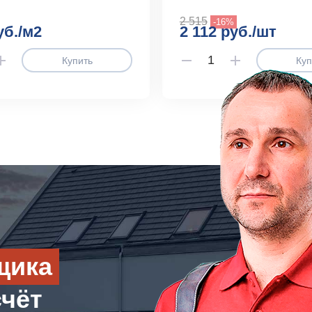
2 515
-16%
уб./м2
2 112 руб./шт
Купить
Куп
щика
счёт