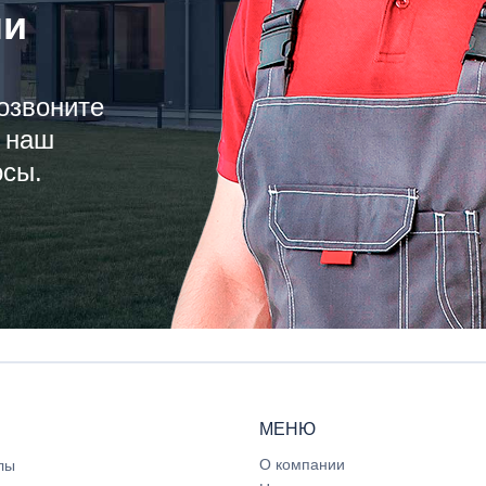
ли
озвоните
 наш
осы.
МЕНЮ
О компании
лы