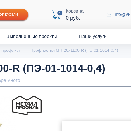
Корзина
0
info@vk
ОР КРОВЛИ
0 руб.
Выполненные проекты
Наши услуги
й профлист
—
Профнастил МП-20x1100-R (ПЭ-01-1014-0,4)
-R (ПЭ-01-1014-0,4)
ара много