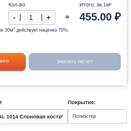
Кол-во
Итого: за
1
м²
455.00
₽
=
-
+
2
ше 30м
действует наценка 70%.
ЗИНУ
ЗАКАЗАТЬ РАСЧЕТ
т
Покрытие:
AL 1014 Слоновая кость
Полиэстер