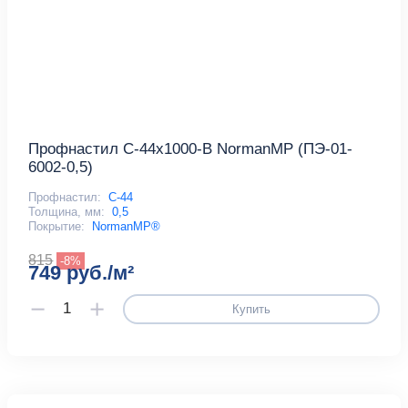
Профнастил С-44x1000-B NormanMP (ПЭ-01-
6002-0,5)
Профнастил:
С-44
Толщина, мм:
0,5
Покрытие:
NormanMP®
815
-8%
749 руб./м²
Купить