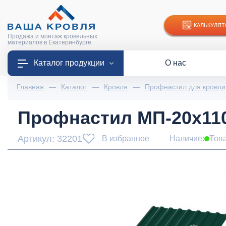
КАЛЬКУЛЯТ
Продажа и монтаж кровельных
материалов в Екатеринбурге
Каталог продукции
О нас
Главная
—
Каталог
—
Кровля
—
Профнастил для кровли
Профнастил МП-20x1100
Артикул: 32201
В избранное
Наличие:
Тов