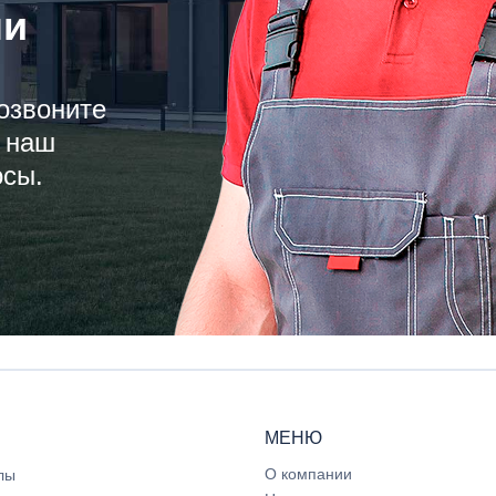
ли
озвоните
 наш
осы.
МЕНЮ
О компании
лы