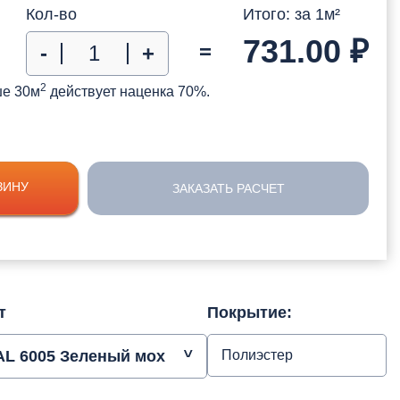
Кол-во
Итого: за
1
м²
731.00
₽
=
-
+
2
ше 30м
действует наценка 70%.
ЗИНУ
ЗАКАЗАТЬ РАСЧЕТ
т
Покрытие:
AL 6005 Зеленый мох
Полиэстер