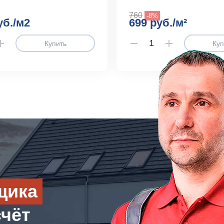
760
-8%
уб./м2
699 руб./м²
Купить
Куп
щика
счёт