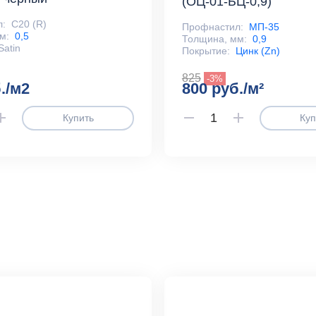
(ОЦ-01-БЦ-0,9)
л:
С20 (R)
Профнастил:
МП-35
м:
0,5
Толщина, мм:
0,9
Satin
Покрытие:
Цинк (Zn)
825
-3%
./м2
800 руб./м²
Купить
Куп