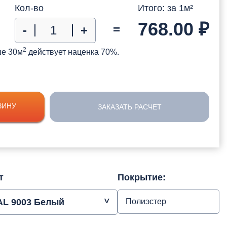
Кол-во
Итого: за
1
м²
768.00
₽
=
-
+
2
ше 30м
действует наценка 70%.
ЗИНУ
ЗАКАЗАТЬ РАСЧЕТ
т
Покрытие:
AL 9003 Белый
Полиэстер