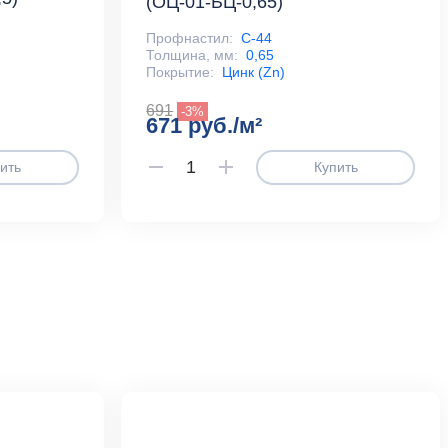
(ОЦ-01-БЦ-0,65)
Профнастил:
С-44
Толщина, мм:
0,65
Покрытие:
Цинк (Zn)
691
-3%
671 руб./м²
ить
Купить