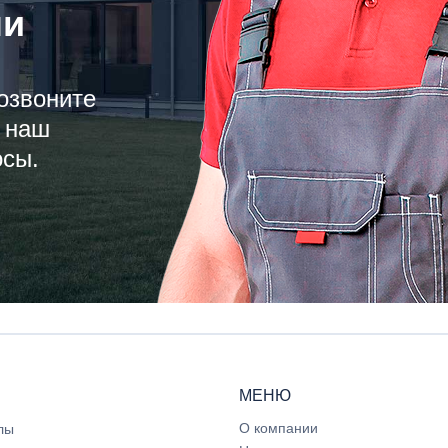
ли
озвоните
 наш
осы.
МЕНЮ
О компании
лы