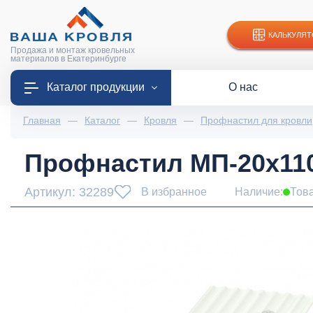
КАЛЬКУЛЯТ
Продажа и монтаж кровельных
материалов в Екатеринбурге
Каталог продукции
О нас
Главная
—
Каталог
—
Кровля
—
Профнастил для кровли
Профнастил МП-20x1100
Артикул: 32289
В избранное
Наличие:
Тов