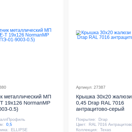
880
Артикул: 27387
к металлический МП
Крышка 30х20 жалюзи
-T 19х126 NormanMP
0,45 Drap RAL 7016
003-0.5)
антрацитово-серый
таллПрофиль
Покрытие:
Drap
м:
0,5
Цвет:
RAL 7016 Антрацитов
ника:
ELLIPSE
Коллекция:
Texas