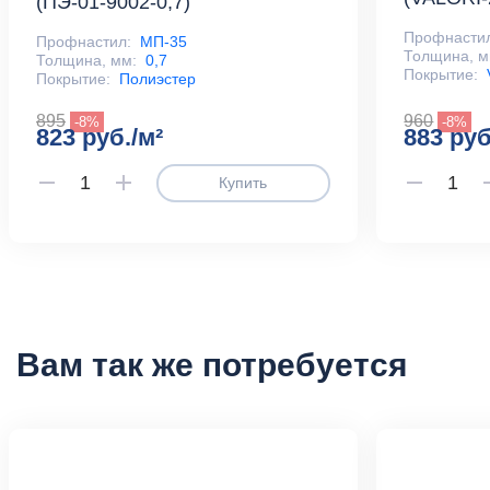
(ПЭ-01-9002-0,7)
Профнасти
Профнастил:
МП-35
Толщина, м
Толщина, мм:
0,7
Покрытие:
Покрытие:
Полиэстер
895
960
-8%
-8%
823 руб./м²
883 руб
Купить
Вам так же потребуется