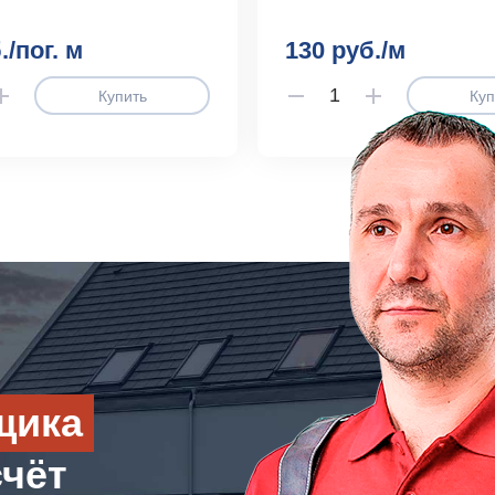
./пог. м
130 руб./м
Купить
Куп
щика
счёт