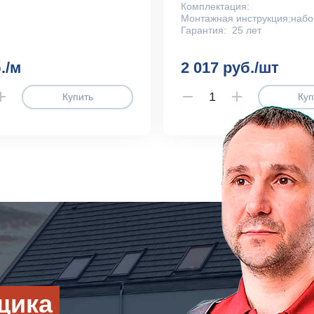
Комплектация:
Монтажная инструкция;набо
Гарантия:
25 лет
./м
2 017 руб./шт
Купить
Куп
щика