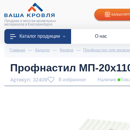
КАЛЬКУЛЯТ
Продажа и монтаж кровельных
материалов в Екатеринбурге
Каталог продукции
О нас
Главная
—
Каталог
—
Кровля
—
Профнастил для кровли
Профнастил МП-20x1100
Артикул: 32409
В избранное
Наличие:
Тов