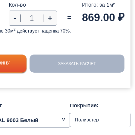
Кол-во
Итого: за
1
м²
869.00
₽
=
-
+
2
ше 30м
действует наценка 70%.
ЗИНУ
ЗАКАЗАТЬ РАСЧЕТ
т
Покрытие:
AL 9003 Белый
Полиэстер