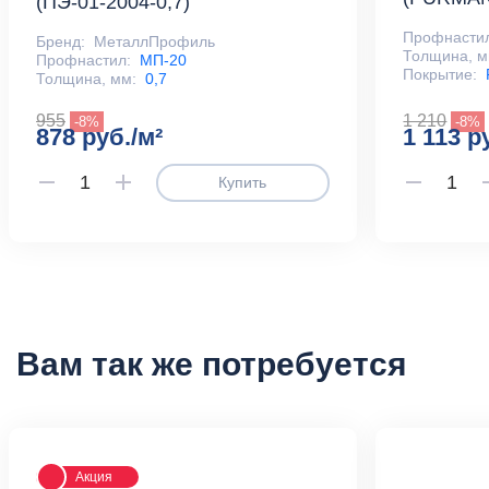
(ПЭ-01-2004-0,7)
Профнасти
Бренд:
МеталлПрофиль
Толщина, м
Профнастил:
МП-20
Покрытие:
Толщина, мм:
0,7
955
1 210
-8%
-8%
878 руб./м²
1 113 р
Купить
Вам так же потребуется
Акция