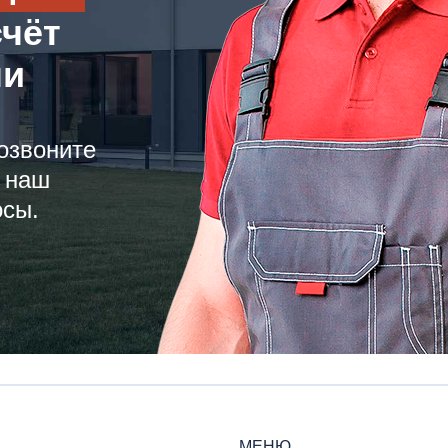
счёт
ли
озвоните
 наш
осы.
МЕНЮ