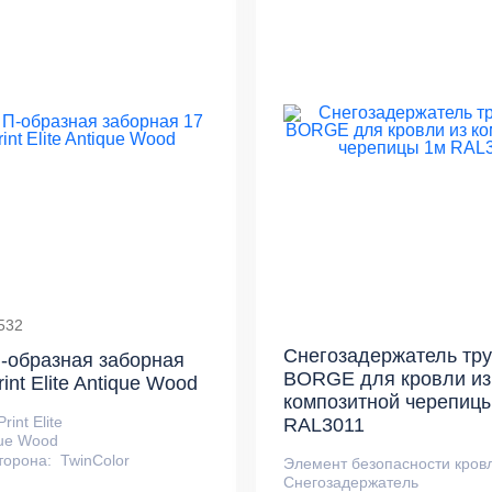
532
Снегозадержатель тр
-образная заборная
BORGE для кровли из
rint Elite Antique Wood
композитной черепиц
Print Elite
RAL3011
que Wood
торона:
TwinColor
Элемент безопасности кров
Снегозадержатель