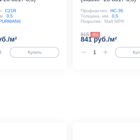
л:
С21R
Профнастил:
НС-35
м:
0,5
Толщина, мм:
0,5
PURMAN®
Покрытие:
Matt MP®
915
-8%
уб./м²
841 руб./м²
Купить
Куп