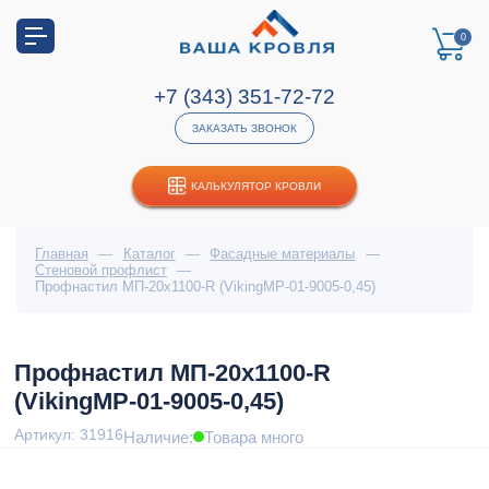
0
+7 (343) 351-72-72
ЗАКАЗАТЬ ЗВОНОК
КАЛЬКУЛЯТОР КРОВЛИ
Главная
—
Каталог
—
Фасадные материалы
—
Стеновой профлист
—
Профнастил МП-20x1100-R (VikingMP-01-9005-0,45)
Профнастил МП-20x1100-R
(VikingMP-01-9005-0,45)
Артикул: 31916
Наличие:
Товара много