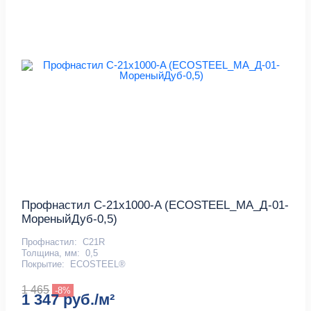
Профнастил С-21x1000-A (ECOSTEEL_MA_Д-01-
МореныйДуб-0,5)
Профнастил:
С21R
Толщина, мм:
0,5
Покрытие:
ECOSTEEL®
1 465
-8%
1 347 руб./м²