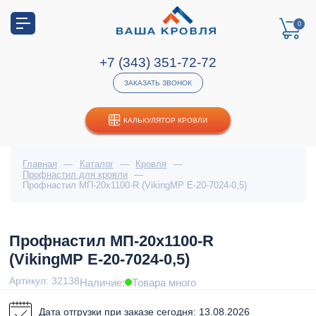
0
+7 (343) 351-72-72
ЗАКАЗАТЬ ЗВОНОК
КАЛЬКУЛЯТОР КРОВЛИ
Главная
—
Каталог
—
Кровля
—
Профнастил для кровли
—
Профнастил МП-20x1100-R (VikingMP E-20-7024-0,5)
Профнастил МП-20x1100-R
(VikingMP E-20-7024-0,5)
Артикул: 32138
Наличие:
Товара много
Дата отгрузки при заказе сегодня: 13.08.2026