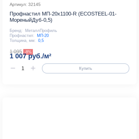
Артикул: 32145
Профнастил МП-20x1100-R (ECOSTEEL-01-
МореныйДуб-0,5)
Бренд:
МеталлПрофиль
Профнастил:
МП-20
Толщина, мм:
0,5
1 095
-8%
1 007 руб./м²
Купить