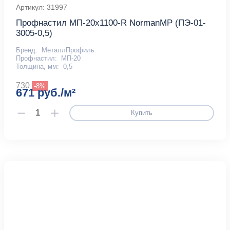
Артикул: 31997
Профнастил МП-20x1100-R NormanMP (ПЭ-01-
3005-0,5)
Бренд:
МеталлПрофиль
Профнастил:
МП-20
Толщина, мм:
0,5
730
-8%
671 руб./м²
Купить