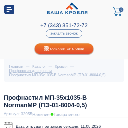
0
+7 (343) 351-72-72
ЗАКАЗАТЬ ЗВОНОК
КАЛЬКУЛЯТОР КРОВЛИ
Главная
—
Каталог
—
Кровля
—
Профнастил для кровли
—
Профнастил МП-35x1035-B NormanMP (ПЭ-01-8004-0,5)
Профнастил МП-35x1035-B
NormanMP (ПЭ-01-8004-0,5)
Артикул: 32055
Наличие:
Товара много
Дата отгрузки при заказе сегодня: 11.08.2026