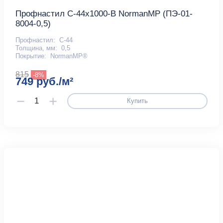
Профнастил С-44x1000-B NormanMP (ПЭ-01-
8004-0,5)
Профнастил:
С-44
Толщина, мм:
0,5
Покрытие:
NormanMP®
815
-8%
749 руб./м²
Купить