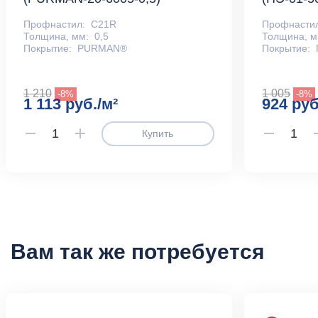
Профнастил:
С21R
Профнасти
Толщина, мм:
0,5
Толщина, м
Покрытие:
PURMAN®
Покрытие:
1 210
1 005
-8%
-8%
1 113 руб./м²
924 руб
Купить
Вам так же потребуется