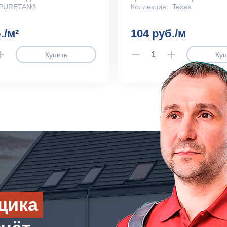
PURETAN®
Коллекция:
Texas
./м²
104 руб./м
Купить
Куп
щика