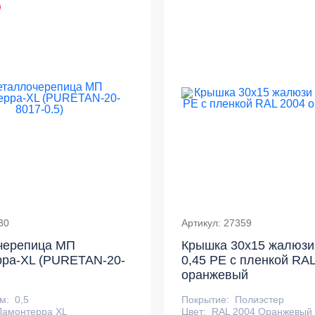
30
Артикул: 27359
черепица МП
Крышка 30х15 жалюзи
рра-XL (PURETAN-20-
0,45 PE с пленкой RA
оранжевый
м:
0,5
Покрытие:
Полиэстер
Ламонтерра XL
Цвет:
RAL 2004 Оранжевый