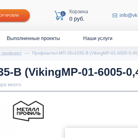
Корзина
0
info@vk
ОР КРОВЛИ
0 руб.
Выполненные проекты
Наши услуги
й профлист
—
Профнастил МП-35x1035-B (VikingMP-01-6005-0,45
-B (VikingMP-01-6005-0,
ара много