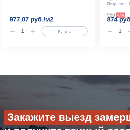
Покрытие:
950
-8%
977,07 руб./м2
874 руб
Купить
Закажите выезд замер