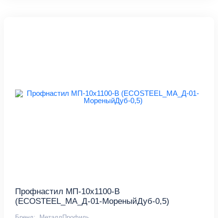
Профнастил МП-10х1100-B
(ECOSTEEL_MA_Д-01-МореныйДуб-0,5)
Бренд:
МеталлПрофиль