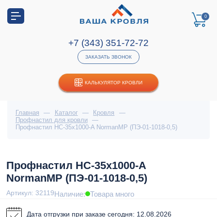
0
+7 (343) 351-72-72
ЗАКАЗАТЬ ЗВОНОК
КАЛЬКУЛЯТОР КРОВЛИ
Главная
—
Каталог
—
Кровля
—
Профнастил для кровли
—
Профнастил НС-35x1000-A NormanMP (ПЭ-01-1018-0,5)
Профнастил НС-35x1000-A
NormanMP (ПЭ-01-1018-0,5)
Артикул: 32119
Наличие:
Товара много
Дата отгрузки при заказе сегодня: 12.08.2026