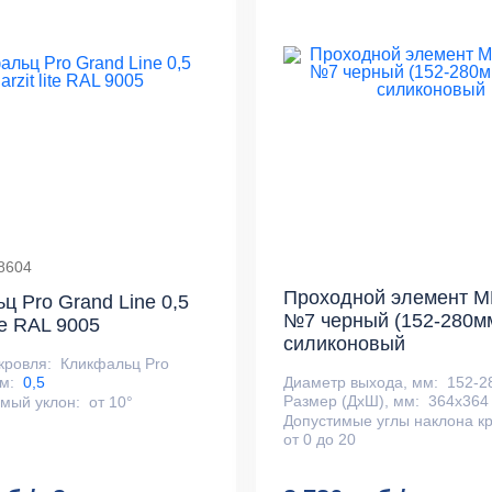
58604
Проходной элемент M
ц Pro Grand Line 0,5
№7 черный (152-280м
ite RAL 9005
силиконовый
кровля:
Кликфальц Pro
Диаметр выхода, мм:
152-2
м:
0,5
Размер (ДхШ), мм:
364х364
мый уклон:
от 10°
Допустимые углы наклона кр
от 0 до 20