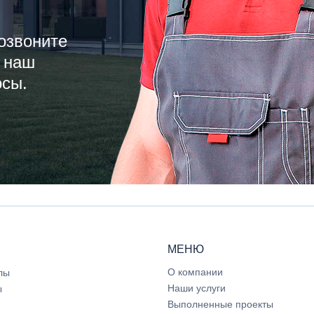
озвоните
 наш
осы.
МЕНЮ
О компании
лы
Наши услуги
ы
Выполненные проекты