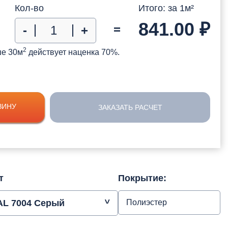
Кол-во
Итого: за
1
м²
841.00
₽
=
-
+
2
ше 30м
действует наценка 70%.
ЗИНУ
ЗАКАЗАТЬ РАСЧЕТ
т
Покрытие:
AL 7004 Серый
Полиэстер