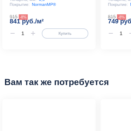
Покрытие:
NormanMP®
Покрытие:
915
815
-8%
-8%
841 руб./м²
749 руб
Купить
Вам так же потребуется