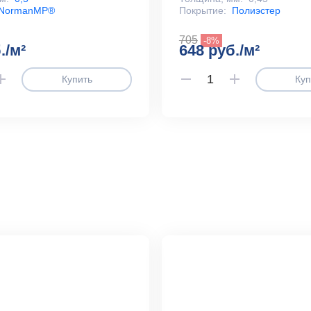
NormanMP®
Покрытие:
Полиэстер
705
-8%
./м²
648 руб./м²
Купить
Куп