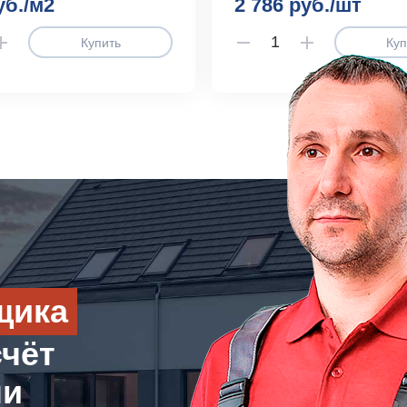
уб./м2
2 786 руб./шт
Купить
Куп
щика
счёт
ли