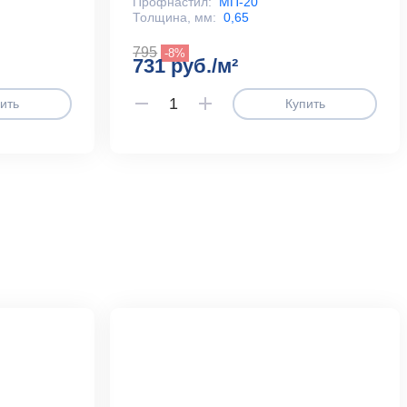
Профнастил:
МП-20
Толщина, мм:
0,65
795
-8%
731 руб./м²
ить
Купить