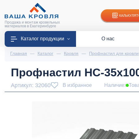
КАЛЬКУЛЯТ
Продажа и монтаж кровельных
материалов в Екатеринбурге
Каталог продукции
О нас
Главная
—
Каталог
—
Кровля
—
Профнастил для кровли
Профнастил НС-35x1000
Артикул: 32060
В избранное
Наличие:
Тов