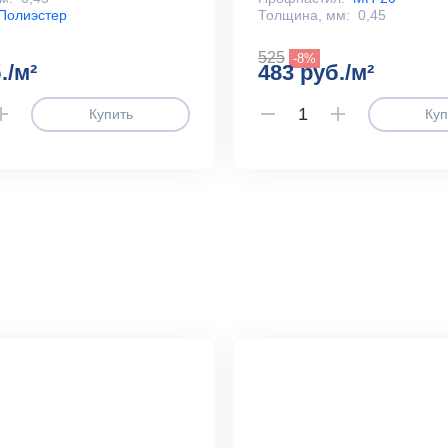
Полиэстер
Толщина, мм:
0,45
525
-8%
./м²
483 руб./м²
Купить
Куп