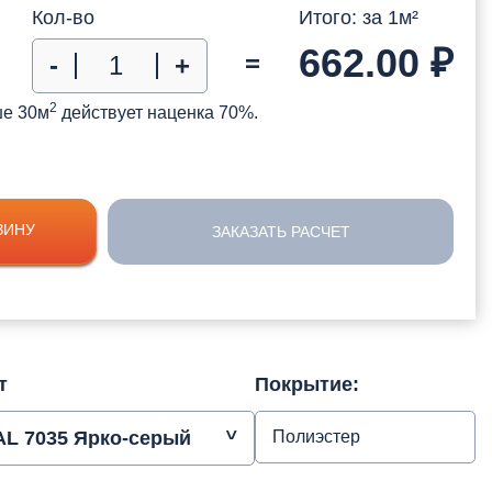
Кол-во
Итого: за
1
м²
662.00
₽
=
-
+
2
ше 30м
действует наценка 70%.
ЗИНУ
ЗАКАЗАТЬ РАСЧЕТ
т
Покрытие:
AL 7035 Ярко-серый
Полиэстер