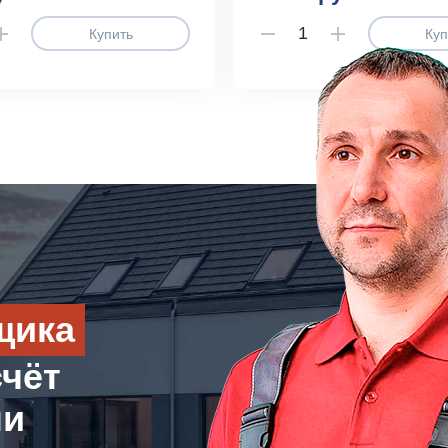
Купить
Куп
щика
счёт
ли