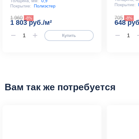
Толщина, мм:
0,9
Покрытие:
Покрытие:
Полиэстер
1 960
705
-8%
-8%
1 803 руб./м²
648 руб
Купить
Вам так же потребуется