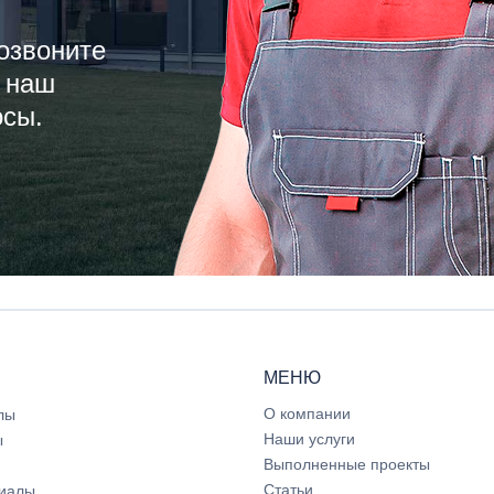
озвоните
 наш
осы.
МЕНЮ
О компании
лы
Наши услуги
ы
Выполненные проекты
Статьи
иалы