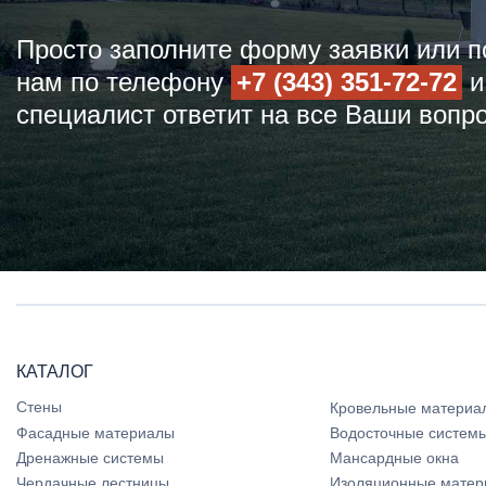
Просто заполните форму заявки или п
нам по телефону
+7 (343) 351-72-72
и
специалист ответит на все Ваши вопр
КАТАЛОГ
Стены
Кровельные материа
Фасадные материалы
Водосточные систем
Дренажные системы
Мансардные окна
Чердачные лестницы
Изоляционные матер