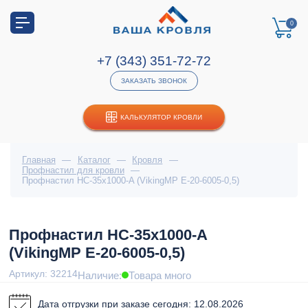
0
+7 (343) 351-72-72
ЗАКАЗАТЬ ЗВОНОК
КАЛЬКУЛЯТОР КРОВЛИ
Главная
—
Каталог
—
Кровля
—
Профнастил для кровли
—
Профнастил НС-35x1000-A (VikingMP E-20-6005-0,5)
Профнастил НС-35x1000-A
(VikingMP E-20-6005-0,5)
Артикул: 32214
Наличие:
Товара много
Дата отгрузки при заказе сегодня: 12.08.2026