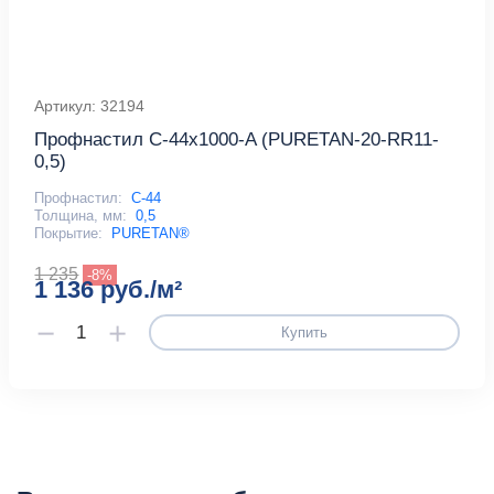
Артикул: 32194
Профнастил С-44x1000-A (PURETAN-20-RR11-
0,5)
Профнастил:
С-44
Толщина, мм:
0,5
Покрытие:
PURETAN®
1 235
-8%
1 136 руб./м²
Купить