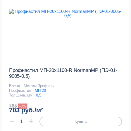
Профнастил МП-20x1100-R NormanMP (ПЭ-01-
9005-0,5)
Бренд:
МеталлПрофиль
Профнастил:
МП-20
Толщина, мм:
0,5
765
-8%
703 руб./м²
Купить