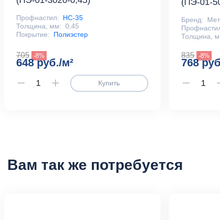
(ПЭ-01-3020-0,45)
(ПЭ-01-5
Профнастил:
НС-35
Бренд:
Ме
Толщина, мм:
0,45
Профнасти
Покрытие:
Полиэстер
Толщина, м
705
835
-8%
-8%
648 руб./м²
768 руб
Купить
Вам так же потребуется