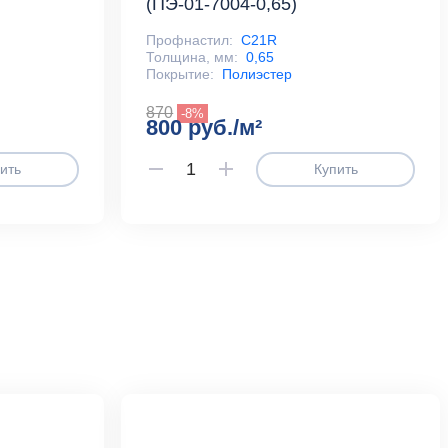
(ПЭ-01-7004-0,65)
Профнастил:
С21R
Толщина, мм:
0,65
Покрытие:
Полиэстер
870
-8%
800 руб./м²
ить
Купить