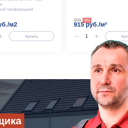
я:
ной перфорацией
995
-8%
уб./м2
915 руб./м²
Купить
Куп
щика