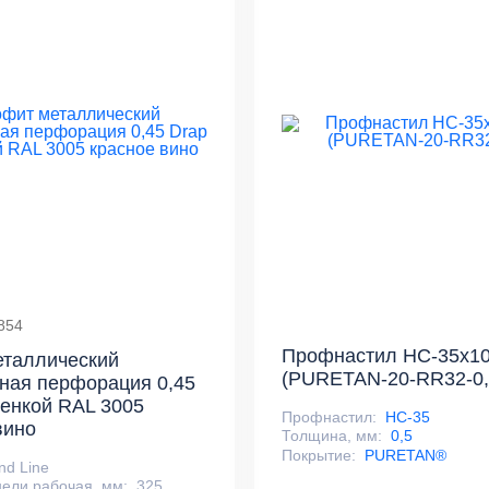
854
Профнастил НС-35x10
еталлический
(PURETAN-20-RR32-0,
ная перфорация 0,45
ленкой RAL 3005
Профнастил:
НС-35
вино
Толщина, мм:
0,5
Покрытие:
PURETAN®
nd Line
ели рабочая, мм:
325