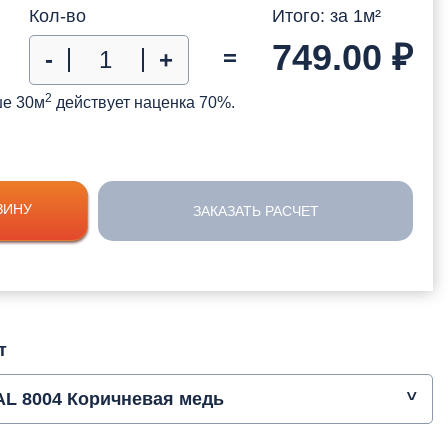
Кол-во
Итого: за
1
м²
749.00
₽
=
-
+
2
ше 30м
действует наценка 70%.
ЗИНУ
ЗАКАЗАТЬ РАСЧЕТ
т
AL 8004 Коричневая медь