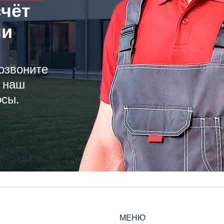
счёт
ли
озвоните
 наш
осы.
МЕНЮ