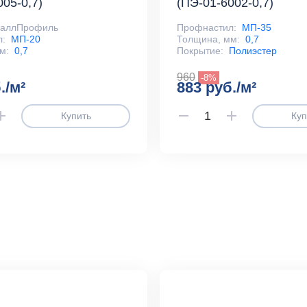
005-0,7)
(ПЭ-01-6002-0,7)
таллПрофиль
Профнастил:
МП-35
л:
МП-20
Толщина, мм:
0,7
м:
0,7
Покрытие:
Полиэстер
960
-8%
./м²
883 руб./м²
Купить
Куп