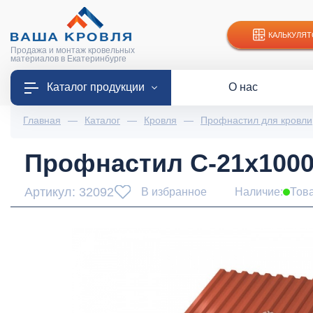
КАЛЬКУЛЯТ
Продажа и монтаж кровельных
материалов в Екатеринбурге
Каталог продукции
О нас
Главная
—
Каталог
—
Кровля
—
Профнастил для кровли
Профнастил С-21x1000-
Артикул: 32092
В избранное
Наличие:
Тов