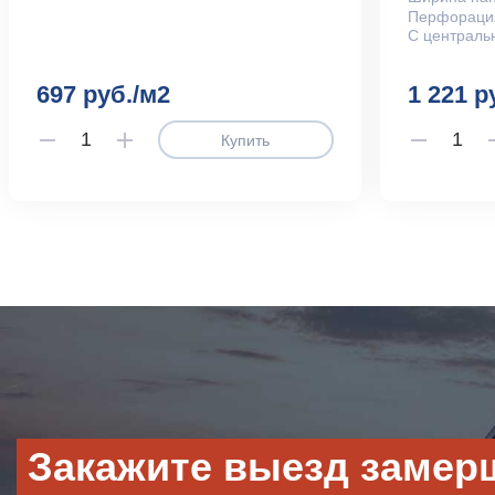
Перфораци
С централь
697 руб./м2
1 221 р
Купить
Закажите выезд замер