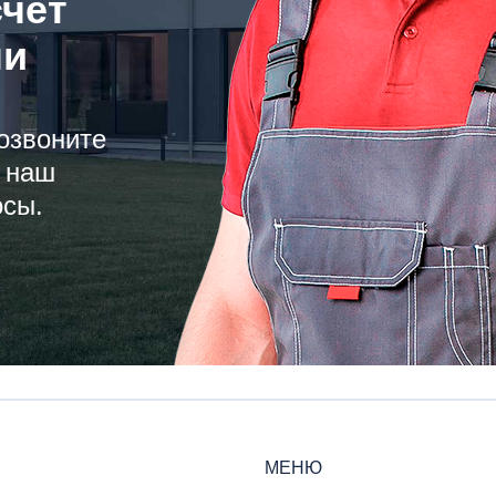
счёт
ли
озвоните
 наш
осы.
МЕНЮ