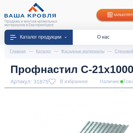
КАЛЬКУЛЯТ
Продажа и монтаж кровельных
материалов в Екатеринбурге
Каталог продукции
О нас
Главная
—
Каталог
—
Фасадные материалы
—
Стеново
Профнастил С-21x1000-
Артикул: 31875
В избранное
Наличие:
Тов