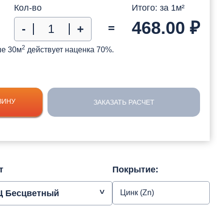
Кол-во
Итого: за
1
м²
468.00
₽
=
-
+
2
ше 30м
действует наценка 70%.
ЗИНУ
ЗАКАЗАТЬ РАСЧЕТ
т
Покрытие:
Ц Бесцветный
Цинк (Zn)