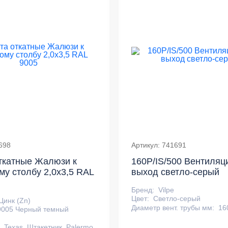
698
Артикул: 741691
ткатные Жалюзи к
160P/IS/500 Вентиля
му столбу 2,0х3,5 RAL
выход светло-серый
Бренд:
Vilpe
Цвет:
Светло-серый
Цинк (Zn)
Диаметр вент. трубы мм:
16
9005 Черный темный
n, Texas, Штакетник, Palermo