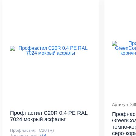
Артикул: 28
Профнастил С20R 0,4 PE RAL
Профнас
7024 мокрый асфальт
GreenCoa
темно-ко
Профнастил:
С20 (R)
серо-кор
Толщина, мм:
0,4