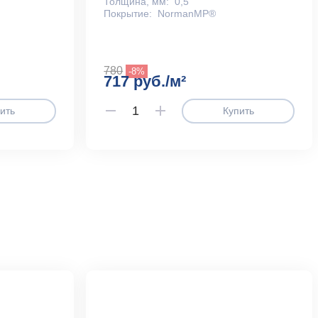
Толщина, мм:
0,5
Покрытие:
NormanMP®
780
-8%
717 руб./м²
ить
Купить