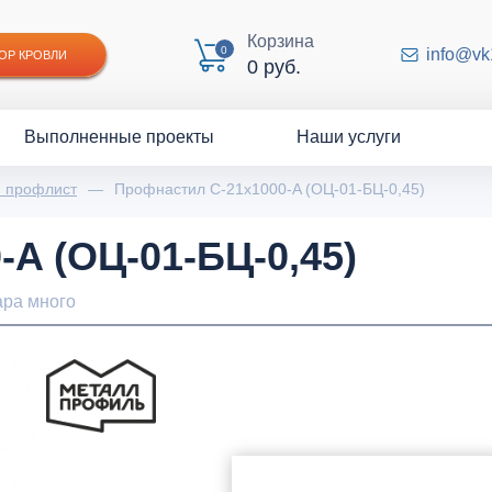
Корзина
0
info@vk
ОР КРОВЛИ
0 руб.
Выполненные проекты
Наши услуги
й профлист
—
Профнастил С-21x1000-A (ОЦ-01-БЦ-0,45)
A (ОЦ-01-БЦ-0,45)
ара много