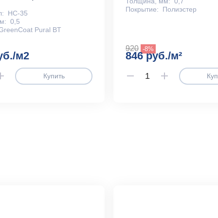
Толщина, мм:
0,7
Покрытие:
Полиэстер
л:
НС-35
м:
0,5
GreenCoat Pural BT
920
-8%
уб./м2
846 руб./м²
Купить
Куп