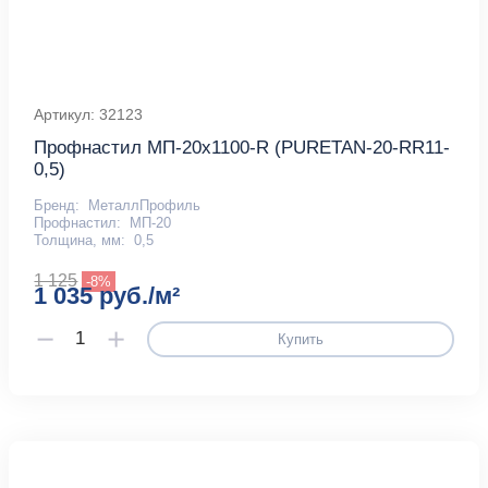
Артикул: 32123
Профнастил МП-20x1100-R (PURETAN-20-RR11-
0,5)
Бренд:
МеталлПрофиль
Профнастил:
МП-20
Толщина, мм:
0,5
1 125
-8%
1 035 руб./м²
Купить