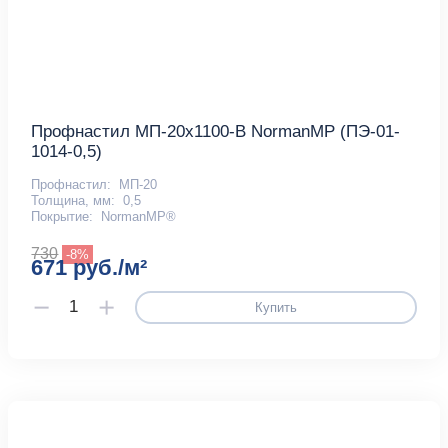
Профнастил МП-20x1100-B NormanMP (ПЭ-01-
1014-0,5)
Профнастил:
МП-20
Толщина, мм:
0,5
Покрытие:
NormanMP®
730
-8%
671 руб./м²
Купить