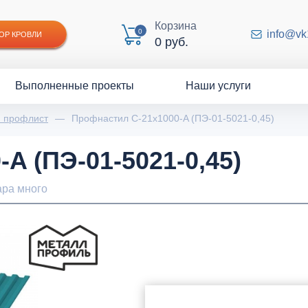
Корзина
0
info@vk
ОР КРОВЛИ
0 руб.
Выполненные проекты
Наши услуги
й профлист
—
Профнастил С-21x1000-A (ПЭ-01-5021-0,45)
A (ПЭ-01-5021-0,45)
ара много