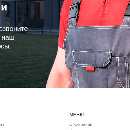
ли
озвоните
 наш
осы.
МЕНЮ
О компании
лы