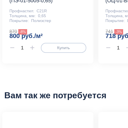
(ПЭ-01-5005-0,65)
(ОЦ-01-Б
Профнастил:
С21R
Профнасти
Толщина, мм:
0,65
Толщина, м
Покрытие:
Полиэстер
Покрытие:
870
741
-8%
-3%
800 руб./м²
718 руб
Купить
Вам так же потребуется