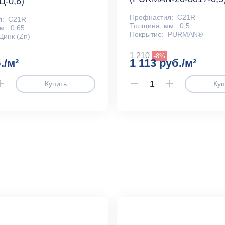
Ц-0,6)
Профнастил:
С21R
л:
С21R
Толщина, мм:
0,5
м:
0,65
Покрытие:
PURMAN®
Цинк (Zn)
1 210
-8%
./м²
1 113 руб./м²
Купить
Куп