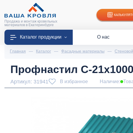
КАЛЬКУЛЯТ
Продажа и монтаж кровельных
материалов в Екатеринбурге
Каталог продукции
О нас
Главная
—
Каталог
—
Фасадные материалы
—
Стеново
Профнастил С-21x1000-
Артикул: 31941
В избранное
Наличие:
Тов