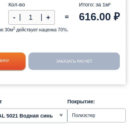
Кол-во
Итого: за
1
м²
616.00
₽
=
-
+
2
ше 30м
действует наценка 70%.
ЗИНУ
ЗАКАЗАТЬ РАСЧЕТ
т
Покрытие:
AL 5021 Водная синь
Полиэстер