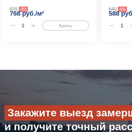
835
640
-8%
-8%
768 руб./м²
588 руб
Купить
Закажите выезд замер
и получите точный рас