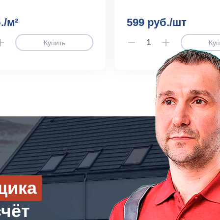
./м²
599 руб./шт
Купить
Куп
щика
счёт