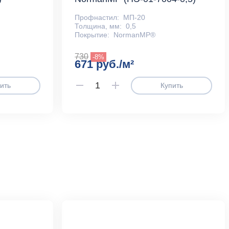
Профнастил:
МП-20
Толщина, мм:
0,5
Покрытие:
NormanMP®
730
-8%
671 руб./м²
ить
Купить