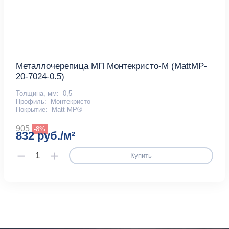
Металлочерепица МП Монтекристо-M (MattMP-
20-7024-0.5)
Толщина, мм:
0,5
Профиль:
Монтекристо
Покрытие:
Matt MP®
905
-8%
832 руб./м²
Купить