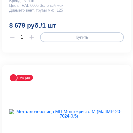
Бренд:
Viotto
Цвет:
RAL 6005 Зеленый мох
Диаметр вент. трубы мм:
125
8 679 руб./1 шт
Купить
Акция