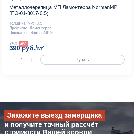
Металлочерепица МП Ламонтерра NormanMP
(ПЭ-01-8017-0.5)
Толщина, мм:
0,5
Профиль:
Ламонтерра
Покрытие:
NormanMP®
750
-8%
690 руб./м²
Купить
Закажите выезд замерщика
и получите точный рассчёт
стоимости Вашей кровли